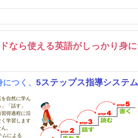
ドなら使える英語がしっかり身に
5ステップス指導システ
身につく、
葉を自然に学ん
る」「話す」
語習得過程に沿
なく学習します
せん。
テムによる