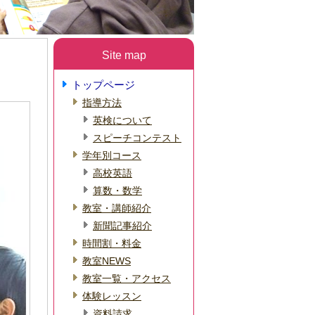
Site map
トップページ
指導方法
英検について
スピーチコンテスト
学年別コース
高校英語
算数・数学
教室・講師紹介
新聞記事紹介
時間割・料金
教室NEWS
教室一覧・アクセス
体験レッスン
資料請求