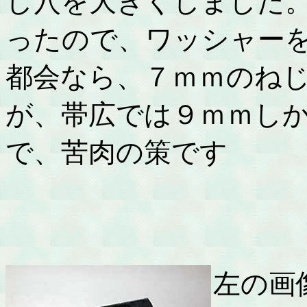
し穴を大きくしました
ったので、ワッシャー
都会なら、７ｍｍのね
が、帯広では９ｍｍし
で、苦肉の策です
左の画