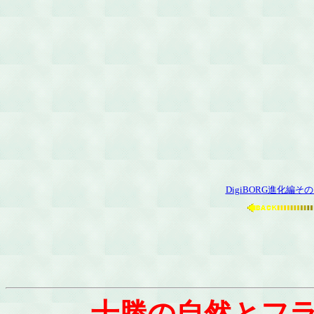
DigiBORG進化編そ
十勝の自然とフラ