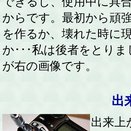
できるし、使用中に具
からです。最初から頑
を作るか、壊れた時に
か･･･私は後者をとり
が右の画像です。
出
出来上