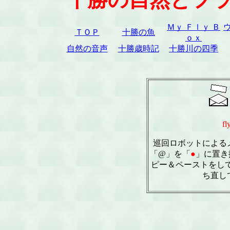
Ｍｙ Ｆｌｙ Ｂ
ＴＯＰ
十勝の魚
ｏｘ
自然の音声
十勝歳時記
十勝川の四季
fl
巡回ロボットによる
「@」を「
●
」に置き
ピー＆ペーストをし
ち直し