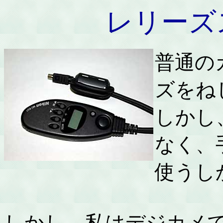
レリーズ
普通の
ズをね
しかし
なく、
使うし
しかし、私はデジカメ