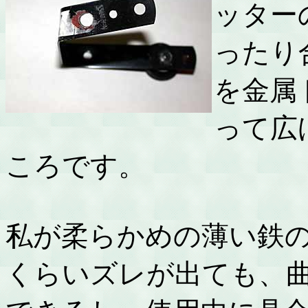
ッター
ったり
を金属
って広
ころです。
私が柔らかめの薄い鉄
くらいズレが出ても、