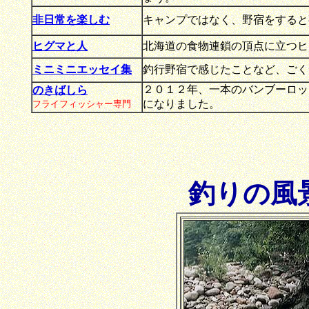
非日常を楽しむ
キャンプではなく、野宿をすると
ヒグマと人
北海道の食物連鎖の頂点に立つヒ
ミニミニエッセイ集
釣行野宿で感じたことなど、ごく
２０１２年、一本のバンブーロッ
のきばしら
になりました。
フライフィッシャー専門
釣りの風