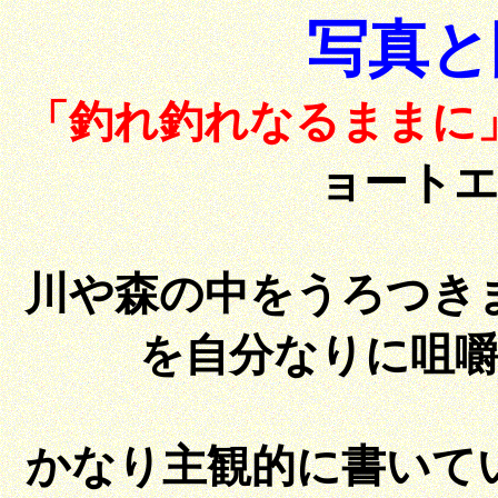
写真と随
「釣れ釣れなるままに
ョート
川や森の中をうろつき
を自分なりに咀
かなり主観的に書いて