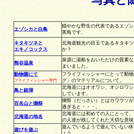
穏やかな野生の代表であるエゾシ
エゾシカと白鳥
害鳥です。
キタキツネと
北海道観光の目玉であるキタキツ
エキノコックス
か？
泉源に湯船をおいただけの質素な
熊谷温泉
まいました。
フライフィッシャーにとって動物
動物園にて
グ」のマテリアルについて。
フライフィッシャー専門
北海道にはオオワシ、オジロワシ
鳥と銃弾
しています。
獺祭（だっさい）とはカワウソが
百名山と獺祭
過ぎると・・・。
北海道には初めての人にとって、
北海道の地名
の人達が残してくれた大切な意味
遊んでいるようで遊んでいない休
遊びを遊ぶ
ょう。