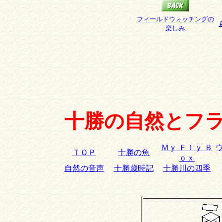
フィールドウォッチングの
楽しみ
十勝の自然とフラ
Ｍｙ Ｆｌｙ Ｂ
ＴＯＰ
十勝の魚
ｏｘ
自然の音声
十勝歳時記
十勝川の四季