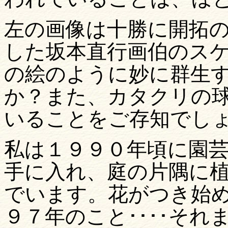
左の画像は十勝に開拓
した坂本直行画伯のス
の絵のように妙に群生
か？また、カタクリの
いることをご存知でし
私は
１９９０年頃に
園
手に入れ、庭の片隅に
でいます。花がつき始
９７年のこと････それ