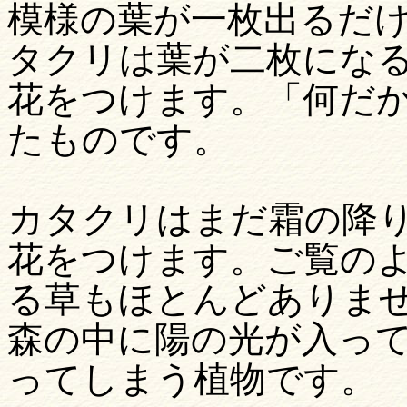
模様の
葉が一枚出るだ
タクリは葉が二枚にな
花をつけます。「何だ
たものです。
カタクリはまだ霜の降
花をつけます。ご覧の
る草も
ほとんど
ありま
森の中に陽の光が入っ
ってしまう植物です。