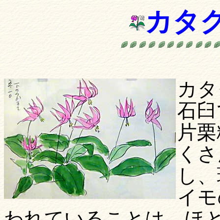
カタ
カタ
石臼
片栗
くさ
し、
イモ
われていることは、ほ