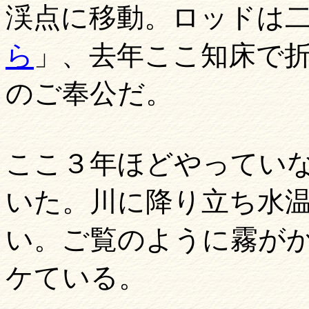
渓点に移動。ロッドは二
ら
」、去年ここ知床で
のご奉公だ。
ここ３年ほどやってい
いた。川に降り立ち水
い。ご覧のように霧が
ケている。