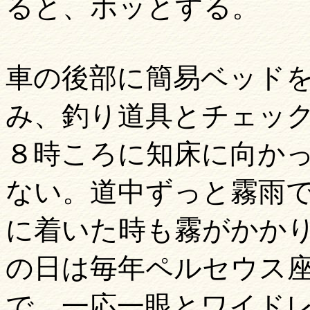
ると、ホッとする。
車の後部に簡易ベッド
み、釣り道具とチェッ
８時ころに知床に向か
ない。道中ずっと霧雨
に着いた時も霧がかか
の日は毎年ペルセウス
で、一応一眼とワイド