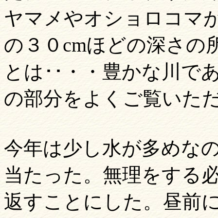
ヤマメやオショロコマ
の３０cmほどの深さの
とは･･・・豊かな川である
の部分をよくご覧いた
今年は少し水が多めな
当たった。無理をする
返すことにした。昼前