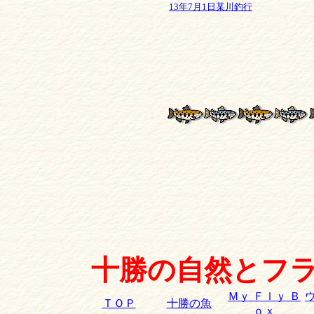
13年7月1日某川釣行
十勝の自然とフラ
Ｍｙ Ｆｌｙ Ｂ
ＴＯＰ
十勝の魚
ｏｘ