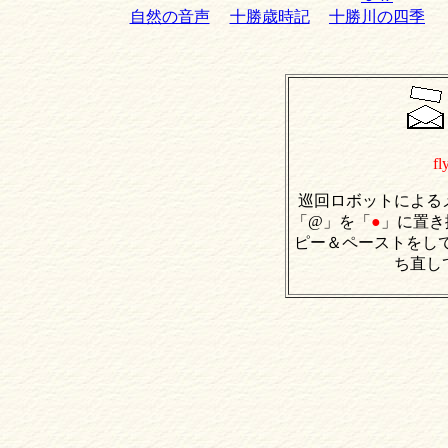
自然の音声
十勝歳時記
十勝川の四季
fl
巡回ロボットによる
「@」を「
●
」に置き
ピー＆ペーストをし
ち直し