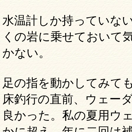
水温計しか持っていな
くの
岩に乗せておいて
かない。
足の指を動かしてみて
床釣行の直前、ウェー
良かった。私の夏用ウ
かに超え、年に二回は